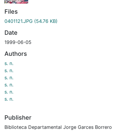
Files
0401121.JPG
(54.76 KB)
Date
1999-06-05
Authors
s. n.
s. n.
s. n.
s. n.
s. n.
s. n.
Publisher
Biblioteca Departamental Jorge Garces Borrero