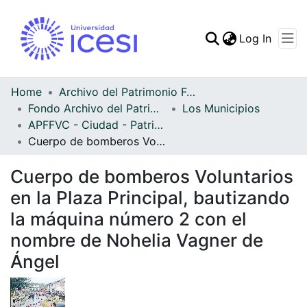
(curren
Log In
Communities & Collec
All of DSpace
Home
Archivo del Patrimonio Fotográfico y Fílmico del Valle del Cauca
Fondo Archivo del Patrimonio Fotográfico y Fílmico del Valle del Cauca
Los Municipios
Statistics
APFFVC - Ciudad - Patrimonial
Cuerpo de bomberos Voluntarios en la Plaza Principal, bautizando la máquina número 2 con el nombre de Nohelia Vagner de Ángel
Cuerpo de bomberos Voluntarios
en la Plaza Principal, bautizando
la máquina número 2 con el
nombre de Nohelia Vagner de
Ángel