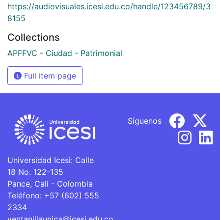
https://audiovisuales.icesi.edu.co/handle/123456789/3
8155
Collections
APFFVC - Ciudad - Patrimonial
Full item page
Síguenos
Universidad Icesi: Calle
18 No. 122-135
Pance, Cali - Colombia
Teléfono: +57 (602) 555
2334
ventanillaunica@icesi.edu.co