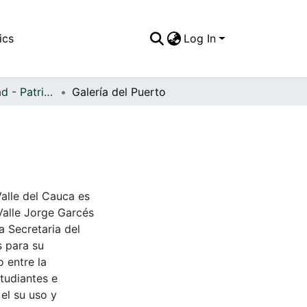
ics
Log In
APFFVC - Ciudad - Patrimonial
Galería del Puerto
Valle del Cauca es
Valle Jorge Garcés
a Secretaria del
s para su
 entre la
tudiantes e
 el su uso y