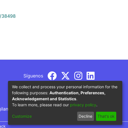
9/38498
Síguenos
We collect and process your personal information for the
following purposes:
Authentication, Preferences,
Acknowledgement and Statistics
.
To learn more, please read our
privacy policy
.
gilancia por parte del Ministerio de Educación
Customize
Decline
That's ok
ack