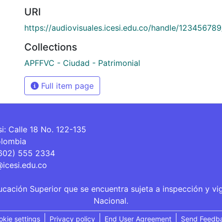
URI
https://audiovisuales.icesi.edu.co/handle/12345678
Collections
APFFVC - Ciudad - Patrimonial
Full item page
si: Calle 18 No. 122-135
olombia
(602) 555 2334
@icesi.edu.co
ucación Superior que se encuentra sujeta a inspección y vi
Nacional.
okie settings
Privacy policy
End User Agreement
Send Feedb