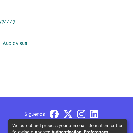
9/74447
- Audiovisual
Síguenos
We collect and process your personal information for the
following purposes:
Authentication, Preferences,