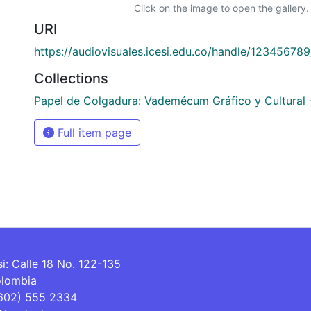
Click on the image to open the gallery.
URI
https://audiovisuales.icesi.edu.co/handle/12345678
Collections
Papel de Colgadura: Vademécum Gráfico y Cultural 
Full item page
si: Calle 18 No. 122-135
olombia
(602) 555 2334