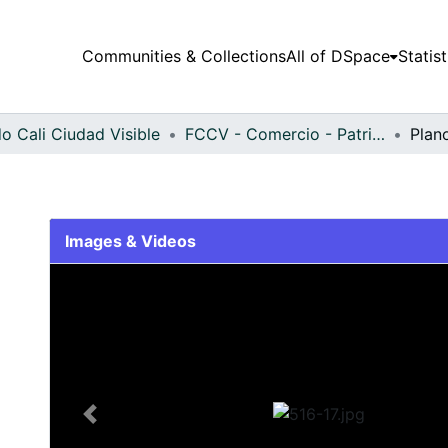
Communities & Collections
All of DSpace
Statist
o Cali Ciudad Visible
FCCV - Comercio - Patrimonial
Plan
Images & Videos
Slide 1 of 1
Previous