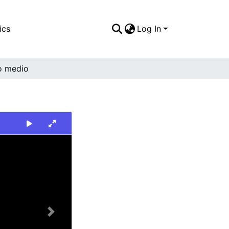
ics
Log In
o medio
Next