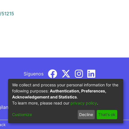
9/51215
Síguenos
We collect and process your personal information for the
following purposes:
Authentication, Preferences,
Acknowledgement and Statistics
.
To learn more, please read our
privacy policy
.
gilancia por parte del Ministerio de Educación
Customize
Decline
That's ok
ack