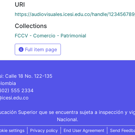
URI
https://audiovisuales.icesi.edu.co/handle/12345678
Collections
FCCV - Comercio - Patrimonial
Full item page
si: Calle 18 No. 122-135
olombia
(602) 555 2334
@icesi.edu.co
ucación Superior que se encuentra sujeta a inspección y vi
Nacional.
okie settings
Privacy policy
End User Agreement
Send Feedb