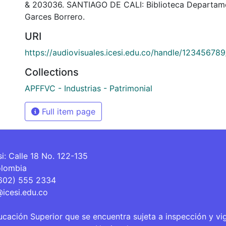
& 203036. SANTIAGO DE CALI: Biblioteca Departam
Garces Borrero.
URI
https://audiovisuales.icesi.edu.co/handle/123456789
Collections
APFFVC - Industrias - Patrimonial
Full item page
si: Calle 18 No. 122-135
olombia
(602) 555 2334
@icesi.edu.co
ucación Superior que se encuentra sujeta a inspección y vi