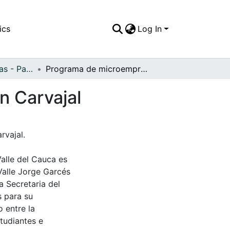
ics
Log In
APFFVC - Industrias - Patrimonial
Programa de microempresas(calzado), Fundación Carvajal
n Carvajal
rvajal.
Valle del Cauca es
Valle Jorge Garcés
a Secretaria del
s para su
 entre la
tudiantes e