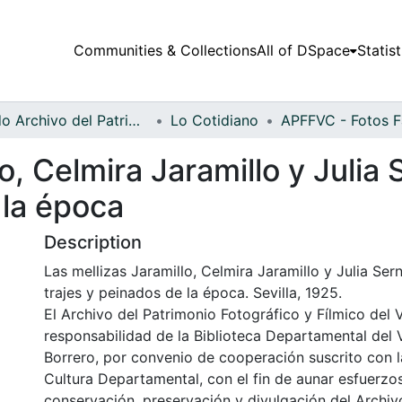
Communities & Collections
All of DSpace
Statist
Fondo Archivo del Patrimonio Fotográfico y Fílmico del Valle del Cauca
Lo Cotidiano
o, Celmira Jaramillo y Julia 
 la época
Description
Las mellizas Jaramillo, Celmira Jaramillo y Julia Sern
trajes y peinados de la época. Sevilla, 1925.
El Archivo del Patrimonio Fotográfico y Fílmico del 
responsabilidad de la Biblioteca Departamental del 
Borrero, por convenio de cooperación suscrito con l
Cultura Departamental, con el fin de aunar esfuerzo
conservación, preservación y divulgación del Archivo