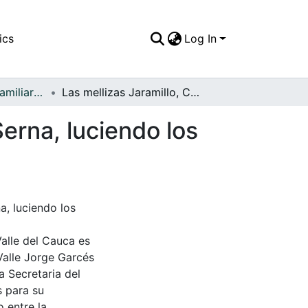
ics
Log In
APFFVC - Fotos Familiares - Patrimonial
Las mellizas Jaramillo, Celmira Jaramillo y Julia Serna, luciendo los trajes y peinados de la época
Serna, luciendo los
a, luciendo los
Valle del Cauca es
Valle Jorge Garcés
a Secretaria del
s para su
 entre la