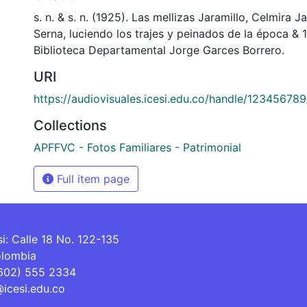
s. n. & s. n. (1925). Las mellizas Jaramillo, Celmira Ja
Serna, luciendo los trajes y peinados de la época &
Biblioteca Departamental Jorge Garces Borrero.
URI
https://audiovisuales.icesi.edu.co/handle/12345678
Collections
APFFVC - Fotos Familiares - Patrimonial
Full item page
si: Calle 18 No. 122-135
olombia
(602) 555 2334
@icesi.edu.co