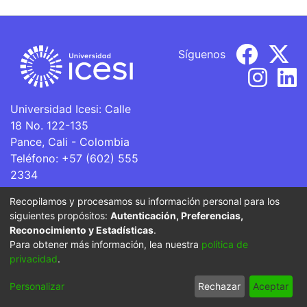
Síguenos
Universidad Icesi: Calle
18 No. 122-135
Pance, Cali - Colombia
Teléfono: +57 (602) 555
2334
ventanillaunica@icesi.edu.co
Recopilamos y procesamos su información personal para los
siguientes propósitos:
Autenticación, Preferencias,
La Universidad Icesi es una Institución de Educación
Reconocimiento y Estadísticas
.
Superior que se encuentra sujeta a inspección y vigilancia
Para obtener más información, lea nuestra
política de
por parte del Ministerio de Educación Nacional.
privacidad
.
Cookie
Privacy
End User
Send
Personalizar
Rechazar
Aceptar
settings
policy
Agreement
Feedback