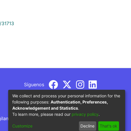
9/31713
Síguenos
We collect and process your personal information for the
following purposes:
Authentication, Preferences,
Acknowledgement and Statistics
.
To learn more, please read our
privacy policy
.
gilancia por parte del Ministerio de Educación
Customize
Decline
That's ok