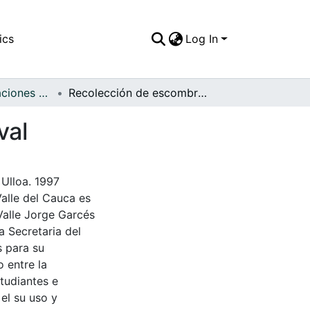
ics
Log In
APFFVC - Inundaciones - Patrimonial
Recolección de escombros dejados por el vendaval
val
Ulloa. 1997
Valle del Cauca es
Valle Jorge Garcés
a Secretaria del
s para su
 entre la
tudiantes e
 el su uso y