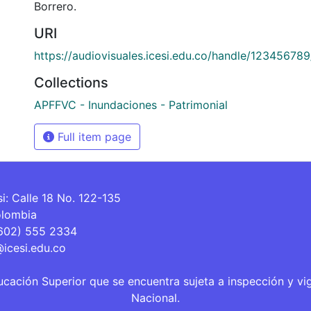
Borrero.
URI
https://audiovisuales.icesi.edu.co/handle/12345678
Collections
APFFVC - Inundaciones - Patrimonial
Full item page
si: Calle 18 No. 122-135
olombia
(602) 555 2334
@icesi.edu.co
ucación Superior que se encuentra sujeta a inspección y vi
Nacional.