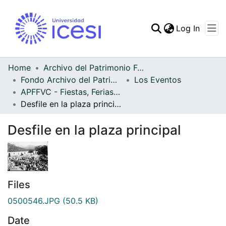
(curren
Log In
Communities & Collec
All of DSpace
Home
Archivo del Patrimonio Fotográfico y Fílmico del Valle del Cauca
Fondo Archivo del Patrimonio Fotográfico y Fílmico del Valle del Cauca
Los Eventos
Statistics
APFFVC - Fiestas, Ferias y Carnavales - Patrimonial
Desfile en la plaza principal
Desfile en la plaza principal
Files
0500546.JPG
(50.5 KB)
Date