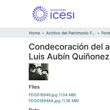
Home
Archivo del Patrimonio Fotográfico y Fílmico del Valle del Cauca
Condecoración del al
Luis Aubín Quiñonez
Files
FDO018946.jpg
(1.04 MB)
FDO018946A.jpg
(1.36 MB)