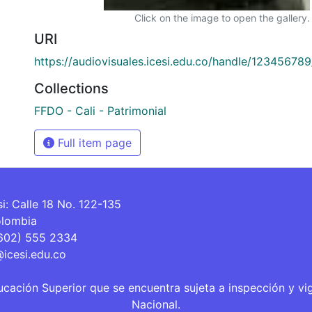
Click on the image to open the gallery.
URI
https://audiovisuales.icesi.edu.co/handle/12345678
Collections
FFDO - Cali - Patrimonial
Full item page
si: Calle 18 No. 122-135
olombia
(602) 555 2334
@icesi.edu.co
ucación Superior que se encuentra sujeta a inspección y vi
Nacional.