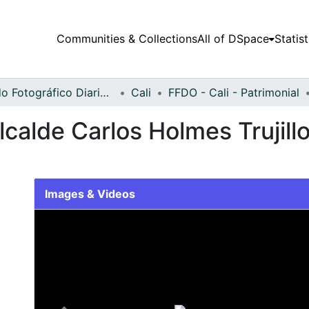
Communities & Collections
All of DSpace
Statist
Fondo Fotográfico Diario Occidente
Cali
FFDO - Cali - Patrimonial
calde Carlos Holmes Trujillo
Images & Videos
Slide 1 of 2