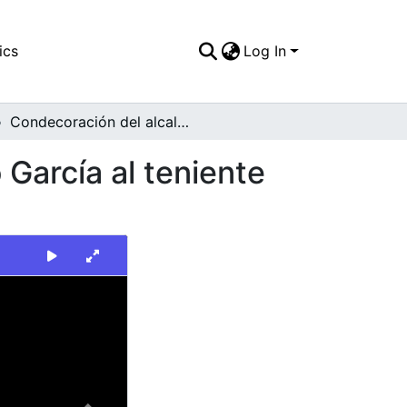
ics
Log In
Condecoración del alcalde Carlos Holmes Trujillo García al teniente Luis Aubín Quiñonez
 García al teniente