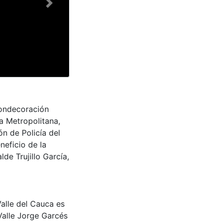
Next
condecoración
ía Metropolitana,
n de Policía del
neficio de la
lde Trujillo García,
Valle del Cauca es
Valle Jorge Garcés