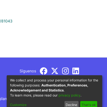
9/81043
Síguenos
We collect and process your personal information for the
following purposes:
Authentication, Preferences,
Acknowledgement and Statistics
.
To learn more, please read our
privacy policy
.
gilancia por parte del Ministerio de Educación
Customize
Decline
That's ok