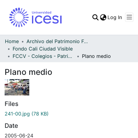
(curren
Log In
Communities & Collec
All of DSpace
Home
Archivo del Patrimonio Fotográfico y Fílmico del Valle del Cauca
Fondo Cali Ciudad Visible
Statistics
FCCV - Colegios - Patrimonial
Plano medio
Plano medio
Files
241-00.jpg
(78 KB)
Date
2005-06-24