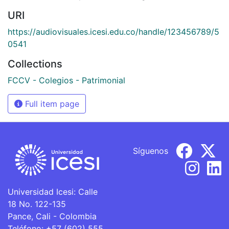
URI
https://audiovisuales.icesi.edu.co/handle/123456789/5
0541
Collections
FCCV - Colegios - Patrimonial
Full item page
Síguenos
Universidad Icesi: Calle
18 No. 122-135
Pance, Cali - Colombia
Teléfono: +57 (602) 555