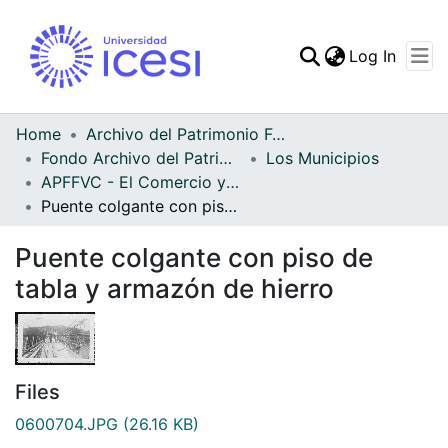
(curren
Log In
Communities & Collec
All of DSpace
Home
Archivo del Patrimonio Fotográfico y Fílmico del Valle del Cauca
Fondo Archivo del Patrimonio Fotográfico y Fílmico del Valle del Cauca
Los Municipios
Statistics
APFFVC - El Comercio y las Haciendas - Patrimonial
Puente colgante con piso de tabla y armazón de hierro
Puente colgante con piso de
tabla y armazón de hierro
Files
0600704.JPG
(26.16 KB)