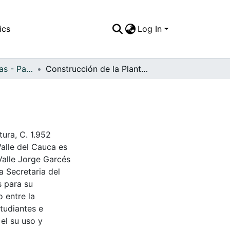
ics
Log In
APFFVC - Industrias - Patrimonial
Construcción de la Planta Bajo Anchicayá
ura, C. 1.952
Valle del Cauca es
Valle Jorge Garcés
a Secretaria del
s para su
 entre la
tudiantes e
 el su uso y