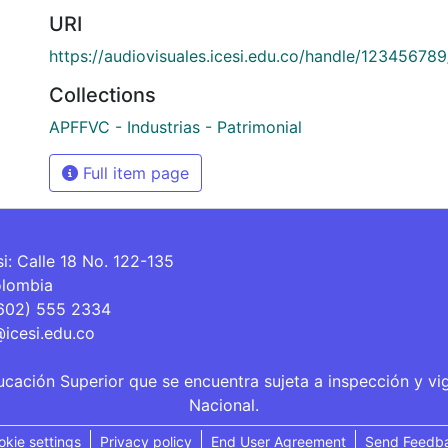
URI
https://audiovisuales.icesi.edu.co/handle/12345678
Collections
APFFVC - Industrias - Patrimonial
Full item page
si: Calle 18 No. 122-135
olombia
(602) 555 2334
@icesi.edu.co
ucación Superior que se encuentra sujeta a inspección y vi
Nacional.
okie settings
Privacy policy
End User Agreement
Send Feedb