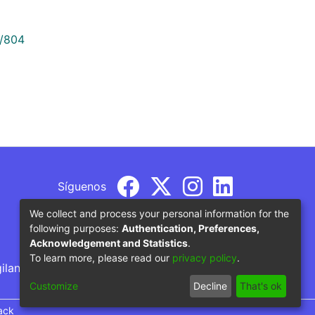
9/804
Síguenos
We collect and process your personal information for the
following purposes:
Authentication, Preferences,
Acknowledgement and Statistics
.
To learn more, please read our
privacy policy
.
gilancia por parte del Ministerio de Educación
Customize
Decline
That's ok
ack