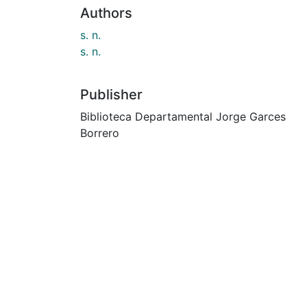
Authors
s. n.
s. n.
Publisher
Biblioteca Departamental Jorge Garces
Borrero