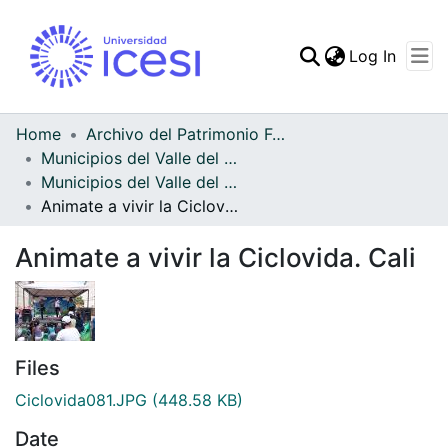
(curren
Log In
Communities & Collec
All of DSpace
Home
Archivo del Patrimonio Fotográfico y Fílmico del Valle del Cauca
Municipios del Valle del Cauca
Statistics
Municipios del Valle del Cauca
Animate a vivir la Ciclovida. Cali
Animate a vivir la Ciclovida. Cali
Files
Ciclovida081.JPG
(448.58 KB)
Date