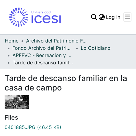
(curren
Log In
Communities & Collec
All of DSpace
Home
Archivo del Patrimonio Fotográfico y Fílmico del Valle del Cauca
Fondo Archivo del Patrimonio Fotográfico y Fílmico del Valle del Cauca
Lo Cotidiano
Statistics
APFFVC - Recreacion y Paseo - Patrimonial
Tarde de descanso familiar en la casa de campo
Tarde de descanso familiar en la
casa de campo
Files
0401885.JPG
(46.45 KB)