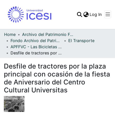
(curren
Log In
Communities & Collec
All of DSpace
Home
Archivo del Patrimonio Fotográfico y Fílmico del Valle del Cauca
Fondo Archivo del Patrimonio Fotográfico y Fílmico del Valle del Cauca
El Transporte
Statistics
APFFVC - Las Bicicletas y Ca - Patrimonial
Desfile de tractores por la plaza principal con ocasión de la fiesta de Aniversario del Centro Cultural Universitas
Desfile de tractores por la plaza
principal con ocasión de la fiesta
de Aniversario del Centro
Cultural Universitas