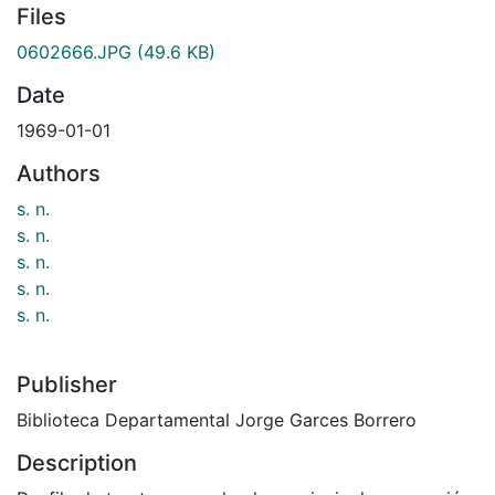
Files
0602666.JPG
(49.6 KB)
Date
1969-01-01
Authors
s. n.
s. n.
s. n.
s. n.
s. n.
Publisher
Biblioteca Departamental Jorge Garces Borrero
Description