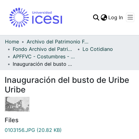
(curren
Log In
Communities & Collec
All of DSpace
Home
Archivo del Patrimonio Fotográfico y Fílmico del Valle del Cauca
Fondo Archivo del Patrimonio Fotográfico y Fílmico del Valle del Cauca
Lo Cotidiano
Statistics
APFFVC - Costumbres - Patrimonial
Inauguración del busto de Uribe Uribe
Inauguración del busto de Uribe
Uribe
Files
0103156.JPG
(20.82 KB)