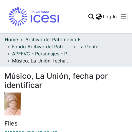
(curren
Log In
Communities & Collec
All of DSpace
Home
Archivo del Patrimonio Fotográfico y Fílmico del Valle del Cauca
Fondo Archivo del Patrimonio Fotográfico y Fílmico del Valle del Cauca
La Gente
Statistics
APFFVC - Personajes - Patrimonial
Músico, La Unión, fecha por identificar
Músico, La Unión, fecha por
identificar
Files