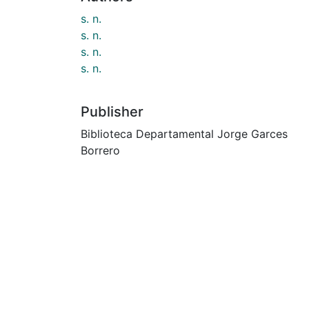
s. n.
s. n.
s. n.
s. n.
Publisher
Biblioteca Departamental Jorge Garces
Borrero