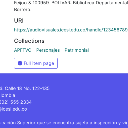
Feijoo & 100959. BOLIVAR: Biblioteca Departamenta
Borrero.
URI
https://audiovisuales.icesi.edu.co/handle/12345678
Collections
APFFVC - Personajes - Patrimonial
Full item page
si: Calle 18 No. 122-135
olombia
(602) 555 2334
@icesi.edu.co
ucación Superior que se encuentra sujeta a inspección y vi