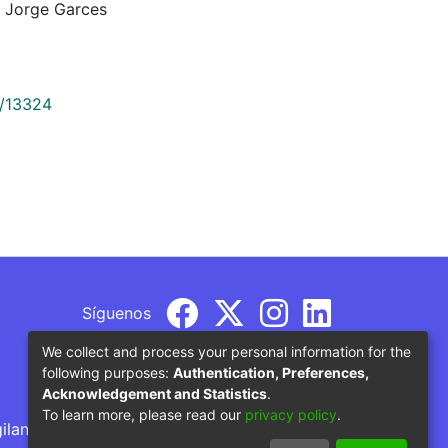
l Jorge Garces
9/13324
Síguenos
We collect and process your personal information for the
following purposes:
Authentication, Preferences,
Acknowledgement and Statistics
.
To learn more, please read our
privacy policy
.
gilancia por parte del Ministerio de Educación