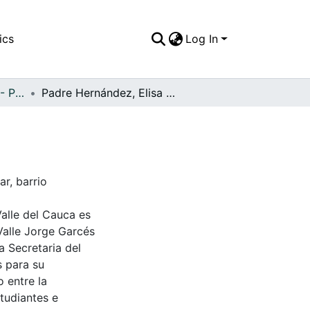
ics
Log In
APFFVC - Personajes - Patrimonial
Padre Hernández, Elisa Cruz y Dominga Feijoo
r, barrio
Valle del Cauca es
Valle Jorge Garcés
a Secretaria del
s para su
 entre la
tudiantes e