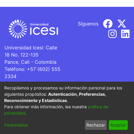
Síguenos
Universidad Icesi: Calle
18 No. 122-135
Pance, Cali - Colombia
Teléfono: +57 (602) 555
2334
ventanillaunica@icesi.edu.co
Recopilamos y procesamos su información personal para los
siguientes propósitos:
Autenticación, Preferencias,
La Universidad Icesi es una Institución de Educación
Reconocimiento y Estadísticas
.
Superior que se encuentra sujeta a inspección y vigilancia
Para obtener más información, lea nuestra
política de
por parte del Ministerio de Educación Nacional.
privacidad
.
Cookie
Privacy
End User
Send
Personalizar
Rechazar
Aceptar
settings
policy
Agreement
Feedback