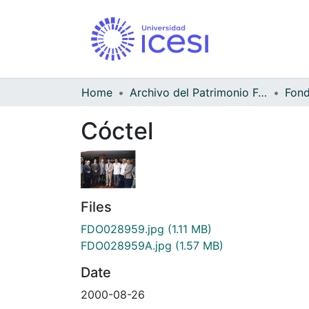
Home
Archivo del Patrimonio Fotográfico y Fílmico del Valle del Cauca
Cóctel
Files
FDO028959.jpg
(1.11 MB)
FDO028959A.jpg
(1.57 MB)
Date
2000-08-26