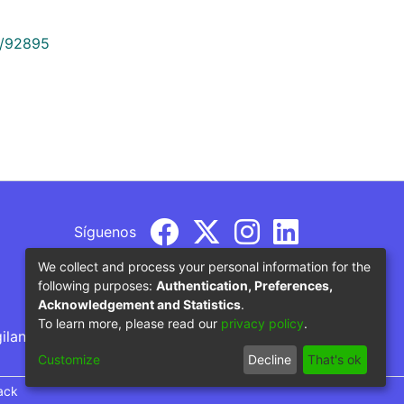
9/92895
Síguenos
We collect and process your personal information for the
following purposes:
Authentication, Preferences,
Acknowledgement and Statistics
.
To learn more, please read our
privacy policy
.
gilancia por parte del Ministerio de Educación
Customize
Decline
That's ok
ack