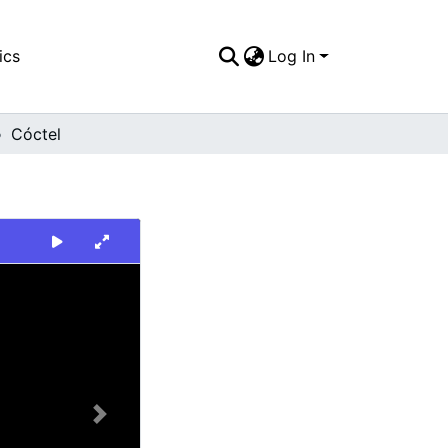
ics
Log In
Cóctel
Next