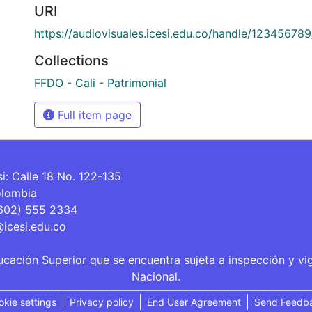
URI
https://audiovisuales.icesi.edu.co/handle/12345678
Collections
FFDO - Cali - Patrimonial
Full item page
si: Calle 18 No. 122-135
olombia
(602) 555 2334
@icesi.edu.co
ucación Superior que se encuentra sujeta a inspección y vi
Nacional.
okie settings
Privacy policy
End User Agreement
Send Feedb