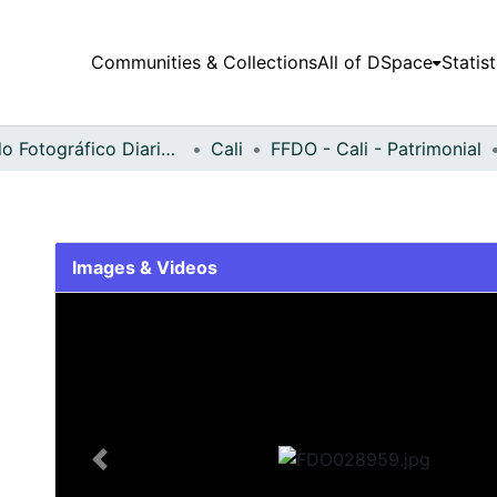
Communities & Collections
All of DSpace
Statist
Fondo Fotográfico Diario Occidente
Cali
FFDO - Cali - Patrimonial
Images & Videos
Slide 1 of 2
Previous