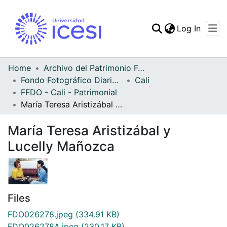
(curren
Log In
Communities & Collec
All of DSpace
Home
Archivo del Patrimonio Fotográfico y Fílmico del Valle del Cauca
Fondo Fotográfico Diario Occidente
Cali
Statistics
FFDO - Cali - Patrimonial
María Teresa Aristizábal y Lucelly Mañozca
María Teresa Aristizábal y
Lucelly Mañozca
Files
FDO026278.jpeg
(334.91 KB)
FDO026278A.jpeg
(230.17 KB)