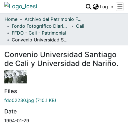
(curren
Log In
Communities & Collections
Home
Archivo del Patrimonio Fotográfico y Fílmico del Valle del Cauca
Fondo Fotográfico Diario Occidente
All of DSpace
Cali
FFDO - Cali - Patrimonial
Statistics
Convenio Universidad Santiago de Cali y Universidad de Nariño.
Convenio Universidad Santiago
de Cali y Universidad de Nariño.
Files
fdo02230.jpg
(710.1 KB)
Date
1994-01-29