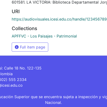
601581. LA VICTORIA: Biblioteca Departamental Jor
URI
https://audiovisuales.icesi.edu.co/handle/12345678
Collections
APFFVC - Los Paisajes - Patrimonial
Full item page
si: Calle 18 No. 122-135
olombia
(602) 555 2334
@icesi.edu.co
ucación Superior que se encuentra sujeta a inspección y vi
Nacional.