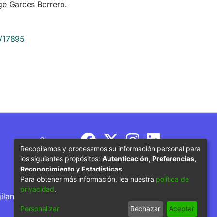
ge Garces Borrero.
9/17895
Síguenos
Recopilamos y procesamos su información personal para
los siguientes propósitos:
Autenticación, Preferencias,
Reconocimiento y Estadísticas
.
Para obtener más información, lea nuestra
política de
privacidad
.
gilancia por parte del Ministerio de Educación
Personalizar
Rechazar
Aceptar