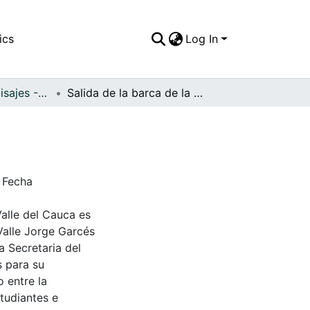
ics
Log In
APFFVC - Los Paisajes - Patrimonial
Salida de la barca de la antigua bodega
. Fecha
Valle del Cauca es
Valle Jorge Garcés
a Secretaria del
s para su
 entre la
tudiantes e