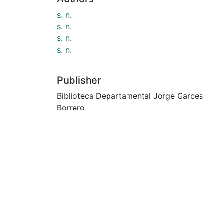
s. n.
s. n.
s. n.
s. n.
Publisher
Biblioteca Departamental Jorge Garces
Borrero