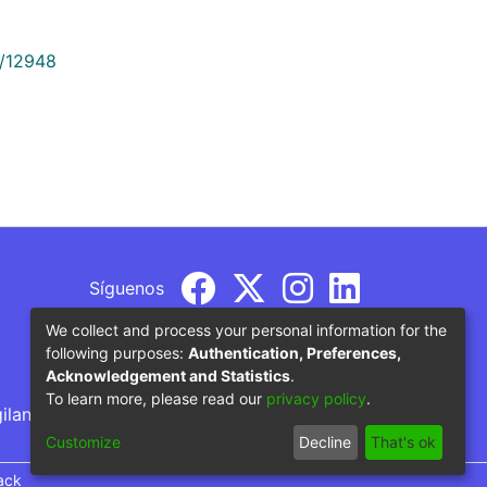
9/12948
Síguenos
We collect and process your personal information for the
following purposes:
Authentication, Preferences,
Acknowledgement and Statistics
.
To learn more, please read our
privacy policy
.
gilancia por parte del Ministerio de Educación
Customize
Decline
That's ok
ack