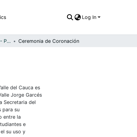
ics
Log In
APFFVC - Personajes - Patrimonial
Ceremonia de Coronación
Valle del Cauca es
Valle Jorge Garcés
a Secretaria del
s para su
 entre la
tudiantes e
 el su uso y