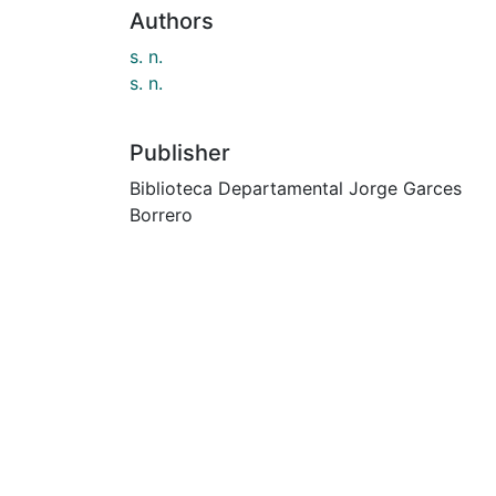
Authors
s. n.
s. n.
Publisher
Biblioteca Departamental Jorge Garces
Borrero