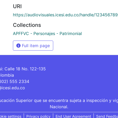
URI
https://audiovisuales.icesi.edu.co/handle/12345678
Collections
APFFVC - Personajes - Patrimonial
Full item page
si: Calle 18 No. 122-135
olombia
(602) 555 2334
@icesi.edu.co
ucación Superior que se encuentra sujeta a inspección y vi
Nacional.
okie settings
Privacy policy
End User Agreement
Send Feedb