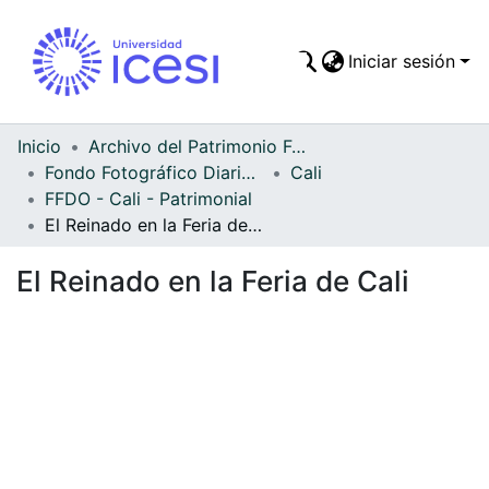
Iniciar sesión
Comunidades
Todo DSpace
Inicio
Archivo del Patrimonio Fotográfico y Fílmico del Valle del Cauca
Fondo Fotográfico Diario Occidente
Cali
Estadísticas
FFDO - Cali - Patrimonial
El Reinado en la Feria de Cali
El Reinado en la Feria de Cali