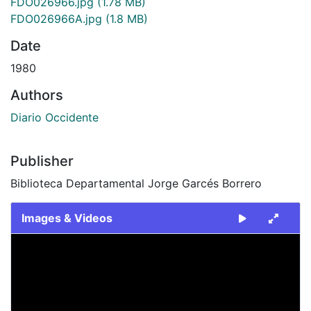
FDO026966.jpg
(1.78 MB)
FDO026966A.jpg
(1.8 MB)
Date
1980
Authors
Diario Occidente
Publisher
Biblioteca Departamental Jorge Garcés Borrero
Images & Videos
Slide 1 of 2