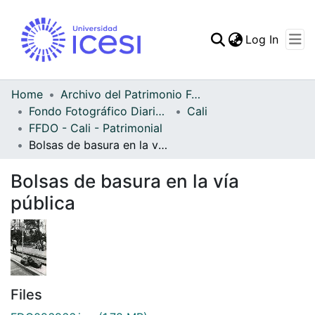
(curren
Log In
Communities & Collec
All of DSpace
Home
Archivo del Patrimonio Fotográfico y Fílmico del Valle del Cauca
Fondo Fotográfico Diario Occidente
Cali
Statistics
FFDO - Cali - Patrimonial
Bolsas de basura en la vía pública
Bolsas de basura en la vía
pública
Files