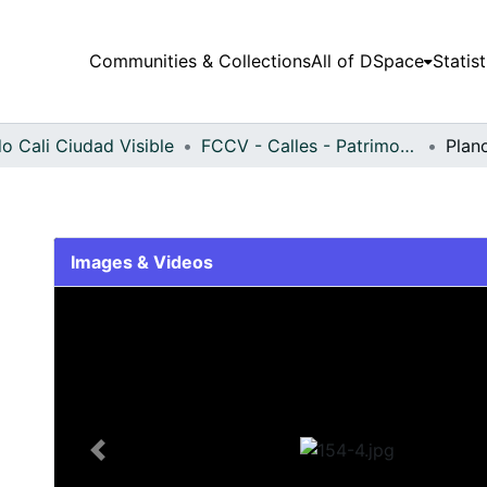
Communities & Collections
All of DSpace
Statist
o Cali Ciudad Visible
FCCV - Calles - Patrimonial
Plan
Images & Videos
Slide 1 of 1
Previous