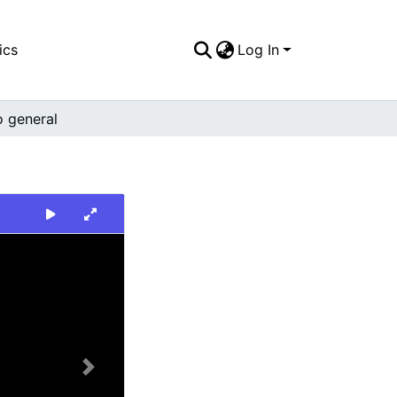
ics
Log In
o general
Next