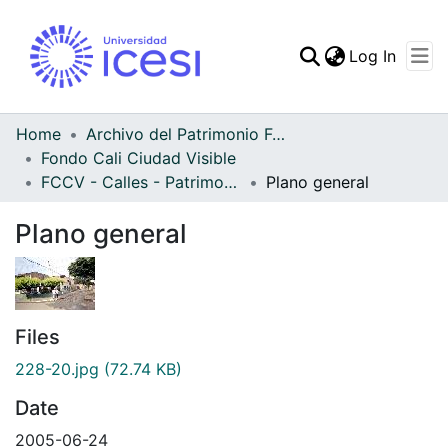
(curren
Log In
Communities & Collec
All of DSpace
Home
Archivo del Patrimonio Fotográfico y Fílmico del Valle del Cauca
Fondo Cali Ciudad Visible
Statistics
FCCV - Calles - Patrimonial
Plano general
Plano general
Files
228-20.jpg
(72.74 KB)
Date
2005-06-24