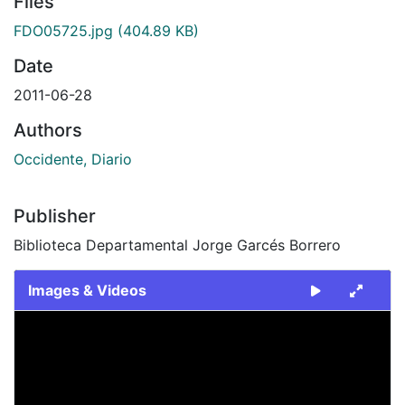
Files
FDO05725.jpg
(404.89 KB)
Date
2011-06-28
Authors
Occidente, Diario
Publisher
Biblioteca Departamental Jorge Garcés Borrero
Images & Videos
Slide 1 of 1