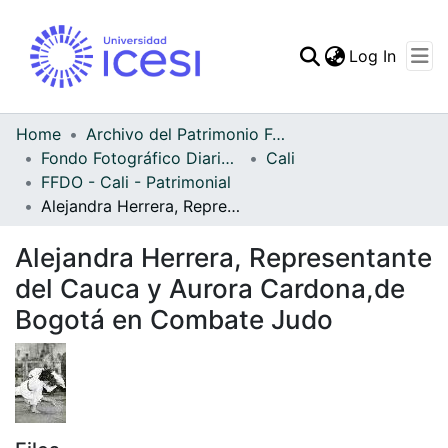
(curren
Log In
Communities & Collec
All of DSpace
Home
Archivo del Patrimonio Fotográfico y Fílmico del Valle del Cauca
Fondo Fotográfico Diario Occidente
Cali
Statistics
FFDO - Cali - Patrimonial
Alejandra Herrera, Representante del Cauca y Aurora Cardona,de Bogotá en Combate Judo
Alejandra Herrera, Representante
del Cauca y Aurora Cardona,de
Bogotá en Combate Judo