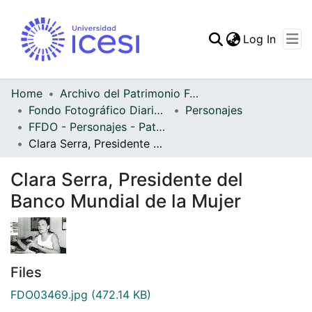
(curren
Log In
Communities & Collec
All of DSpace
Home
Archivo del Patrimonio Fotográfico y Fílmico del Valle del Cauca
Fondo Fotográfico Diario Occidente
Personajes
Statistics
FFDO - Personajes - Patrimonial
Clara Serra, Presidente del Banco Mundial de la Mujer
Clara Serra, Presidente del
Banco Mundial de la Mujer
Files
FDO03469.jpg
(472.14 KB)