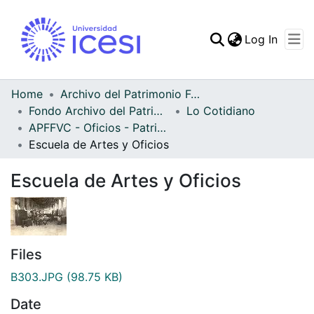
(curren
Log In
Communities & Collec
All of DSpace
Home
Archivo del Patrimonio Fotográfico y Fílmico del Valle del Cauca
Fondo Archivo del Patrimonio Fotográfico y Fílmico del Valle del Cauca
Lo Cotidiano
Statistics
APFFVC - Oficios - Patrimonial
Escuela de Artes y Oficios
Escuela de Artes y Oficios
Files
B303.JPG
(98.75 KB)
Date