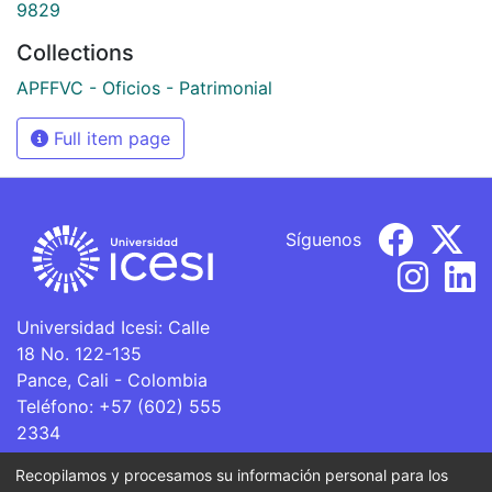
9829
Collections
APFFVC - Oficios - Patrimonial
Full item page
Síguenos
Universidad Icesi: Calle
18 No. 122-135
Pance, Cali - Colombia
Teléfono: +57 (602) 555
2334
ventanillaunica@icesi.edu.co
Recopilamos y procesamos su información personal para los