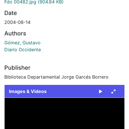
Fdo 00482.jpg
(904.84 KB)
Date
2004-08-14
Authors
Gómez, Gustavo
Diario Occidente
Publisher
Biblioteca Departamental Jorge Garcés Borrero
Images & Videos
Slide 1 of 1