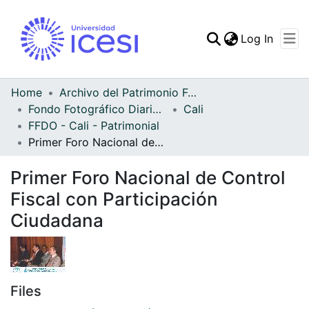
(curren
Log In
Communities & Collec
All of DSpace
Home
Archivo del Patrimonio Fotográfico y Fílmico del Valle del Cauca
Fondo Fotográfico Diario Occidente
Cali
Statistics
FFDO - Cali - Patrimonial
Primer Foro Nacional de Control Fiscal con Participación Ciudadana
Primer Foro Nacional de Control
Fiscal con Participación
Ciudadana
Files