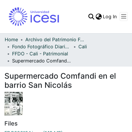
(curren
Log In
Communities & Collec
All of DSpace
Home
Archivo del Patrimonio Fotográfico y Fílmico del Valle del Cauca
Fondo Fotográfico Diario Occidente
Cali
Statistics
FFDO - Cali - Patrimonial
Supermercado Comfandi en el barrio San Nicolás
Supermercado Comfandi en el
barrio San Nicolás
Files