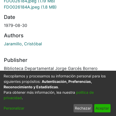
FDO026184.jpeg
(1.19 MB)
FDO026184A.jpeg
(1.8 MB)
Date
1979-08-30
Authors
Jaramillo, Cristóbal
Publisher
Biblioteca Departamental Jorge Garcés Borrero
Recopilamos y procesamos su información personal para los
Abstract
siguientes propósitos:
Autenticación, Preferencias,
En la gráfica se observa un stand que vende
Reconocimiento y Estadísticas
.
Para obtener más información, lea nuestra
política de
productos escolares de la marca PAPERMATE. En el
privacidad
.
hay dos mujeres que realizan las ventas y unos niños
observando algunos productos.
Personalizar
Rechazar
Aceptar