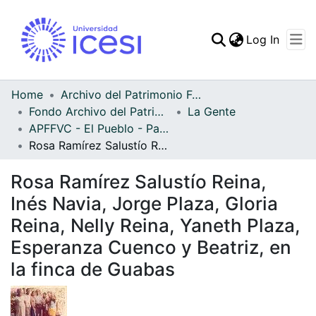
(curren
Log In
Communities & Collec
All of DSpace
Home
Archivo del Patrimonio Fotográfico y Fílmico del Valle del Cauca
Fondo Archivo del Patrimonio Fotográfico y Fílmico del Valle del Cauca
La Gente
Statistics
APFFVC - El Pueblo - Patrimonial
Rosa Ramírez Salustío Reina, Inés Navia, Jorge Plaza, Gloria Reina, Nelly Reina, Yaneth Plaza, Esperanza Cuenco y Beatriz, en la finca de Guabas
Rosa Ramírez Salustío Reina,
Inés Navia, Jorge Plaza, Gloria
Reina, Nelly Reina, Yaneth Plaza,
Esperanza Cuenco y Beatriz, en
la finca de Guabas