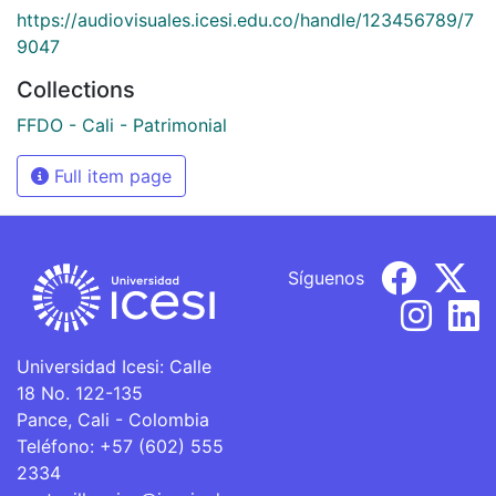
https://audiovisuales.icesi.edu.co/handle/123456789/7
9047
Collections
FFDO - Cali - Patrimonial
Full item page
Síguenos
Universidad Icesi: Calle
18 No. 122-135
Pance, Cali - Colombia
Teléfono: +57 (602) 555
2334