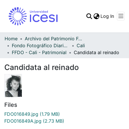
(curren
Log In
Communities & Collec
All of DSpace
Home
Archivo del Patrimonio Fotográfico y Fílmico del Valle del Cauca
Fondo Fotográfico Diario Occidente
Cali
Statistics
FFDO - Cali - Patrimonial
Candidata al reinado
Candidata al reinado
Files
FDO016849.jpg
(1.79 MB)
FDO016849A.jpg
(2.73 MB)