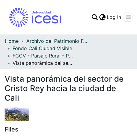
(curren
Log In
Communities & Collec
All of DSpace
Home
Archivo del Patrimonio Fotográfico y Fílmico del Valle del Cauca
Fondo Cali Ciudad Visible
Statistics
FCCV - Paisaje Rural - Patrimonial
Vista panorámica del sector de Cristo Rey hacia la ciudad de Cali
Vista panorámica del sector de
Cristo Rey hacia la ciudad de
Cali
Files