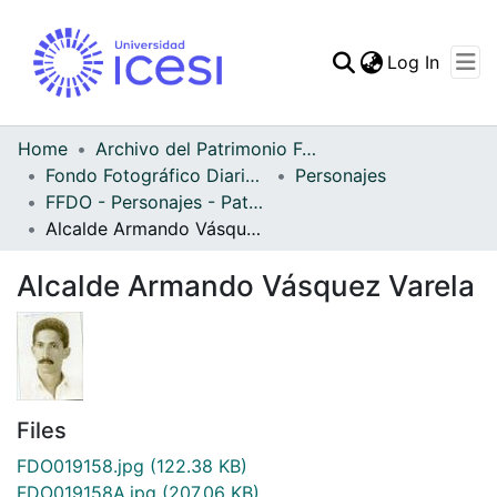
(curren
Log In
Communities & Collec
All of DSpace
Home
Archivo del Patrimonio Fotográfico y Fílmico del Valle del Cauca
Fondo Fotográfico Diario Occidente
Personajes
Statistics
FFDO - Personajes - Patrimonial
Alcalde Armando Vásquez Varela
Alcalde Armando Vásquez Varela
Files
FDO019158.jpg
(122.38 KB)
FDO019158A.jpg
(207.06 KB)