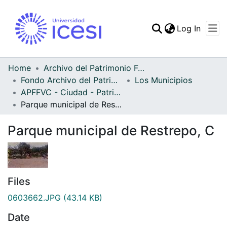
(curren
Log In
Communities & Collec
All of DSpace
Home
Archivo del Patrimonio Fotográfico y Fílmico del Valle del Cauca
Fondo Archivo del Patrimonio Fotográfico y Fílmico del Valle del Cauca
Los Municipios
Statistics
APFFVC - Ciudad - Patrimonial
Parque municipal de Restrepo, C
Parque municipal de Restrepo, C
Files
0603662.JPG
(43.14 KB)
Date