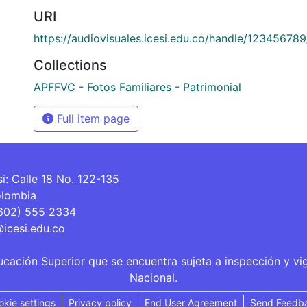
URI
https://audiovisuales.icesi.edu.co/handle/12345678
Collections
APFFVC - Fotos Familiares - Patrimonial
Full item page
si: Calle 18 No. 122-135
olombia
(602) 555 2334
@icesi.edu.co
ucación Superior que se encuentra sujeta a inspección y vi
Nacional.
okie settings
Privacy policy
End User Agreement
Send Feedb