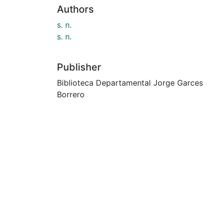
Authors
s. n.
s. n.
Publisher
Biblioteca Departamental Jorge Garces
Borrero