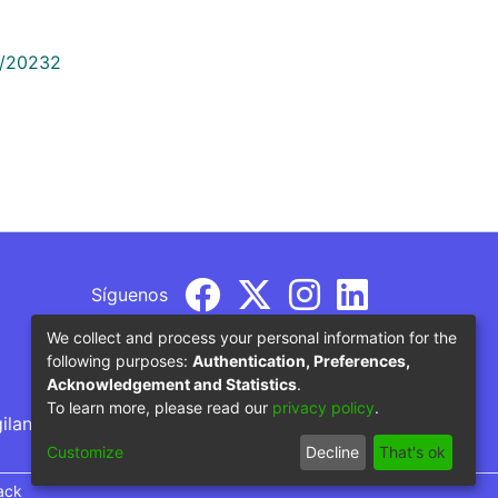
9/20232
Síguenos
We collect and process your personal information for the
following purposes:
Authentication, Preferences,
Acknowledgement and Statistics
.
To learn more, please read our
privacy policy
.
gilancia por parte del Ministerio de Educación
Customize
Decline
That's ok
ack