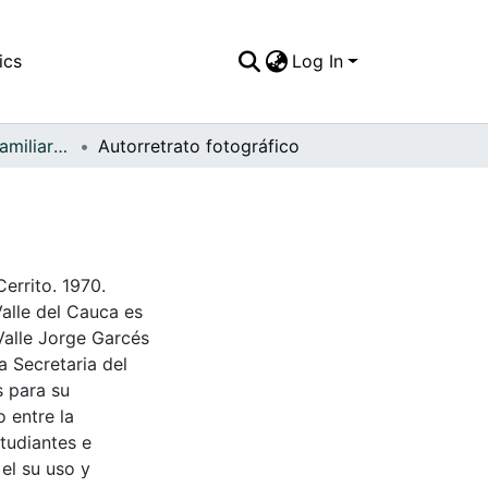
ics
Log In
APFFVC - Fotos Familiares - Patrimonial
Autorretrato fotográfico
Cerrito. 1970.
Valle del Cauca es
Valle Jorge Garcés
a Secretaria del
s para su
 entre la
tudiantes e
 el su uso y