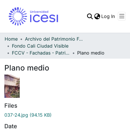
(curren
Log In
Communities & Collec
All of DSpace
Home
Archivo del Patrimonio Fotográfico y Fílmico del Valle del Cauca
Fondo Cali Ciudad Visible
Statistics
FCCV - Fachadas - Patrimonial
Plano medio
Plano medio
Files
037-24.jpg
(94.15 KB)
Date