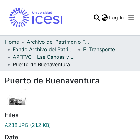
(curren
Log In
Communities & Collec
All of DSpace
Home
Archivo del Patrimonio Fotográfico y Fílmico del Valle del Cauca
Fondo Archivo del Patrimonio Fotográfico y Fílmico del Valle del Cauca
El Transporte
Statistics
APFFVC - Las Canoas y Balsas - Patrimonial
Puerto de Buenaventura
Puerto de Buenaventura
Files
A238.JPG
(21.2 KB)
Date