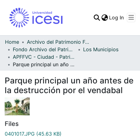
(curren
Log In
Communities & Collec
All of DSpace
Home
Archivo del Patrimonio Fotográfico y Fílmico del Valle del Cauca
Fondo Archivo del Patrimonio Fotográfico y Fílmico del Valle del Cauca
Los Municipios
Statistics
APFFVC - Ciudad - Patrimonial
Parque principal un año antes de la destrucción por el vendabal
Parque principal un año antes de
la destrucción por el vendabal
Files
0401017.JPG
(45.63 KB)