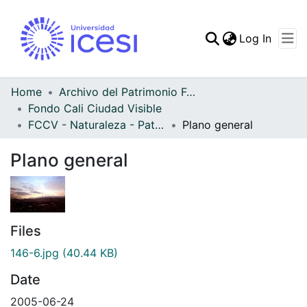
(curren
Log In
Communities & Collec
All of DSpace
Home
Archivo del Patrimonio Fotográfico y Fílmico del Valle del Cauca
Fondo Cali Ciudad Visible
Statistics
FCCV - Naturaleza - Patrimonial
Plano general
Plano general
Files
146-6.jpg
(40.44 KB)
Date
2005-06-24