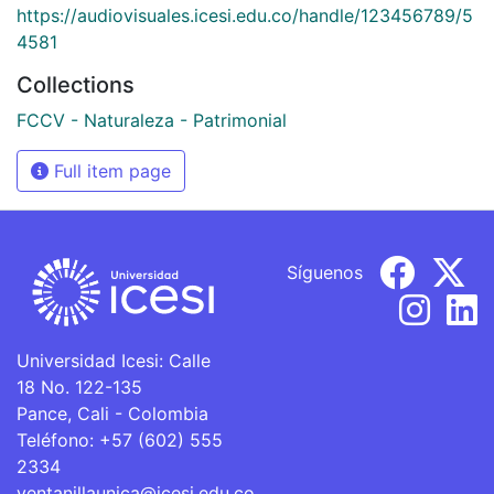
https://audiovisuales.icesi.edu.co/handle/123456789/5
4581
Collections
FCCV - Naturaleza - Patrimonial
Full item page
Síguenos
Universidad Icesi: Calle
18 No. 122-135
Pance, Cali - Colombia
Teléfono: +57 (602) 555
2334
ventanillaunica@icesi.edu.co