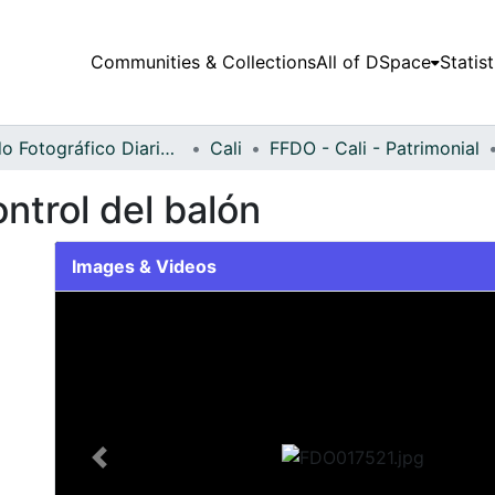
Communities & Collections
All of DSpace
Statist
Fondo Fotográfico Diario Occidente
Cali
FFDO - Cali - Patrimonial
ntrol del balón
Images & Videos
Slide 1 of 2
Previous