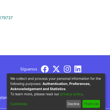
9/79737
Síguenos
We collect and process your personal information for the
following purposes:
Authentication, Preferences,
Acknowledgement and Statistics
.
To learn more, please read our
privacy policy
.
gilancia por parte del Ministerio de Educación
Customize
Decline
That's ok