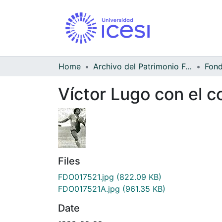
Home
Archivo del Patrimonio Fotográfico y Fílmico del Valle del Cauca
Víctor Lugo con el co
Files
FDO017521.jpg
(822.09 KB)
FDO017521A.jpg
(961.35 KB)
Date