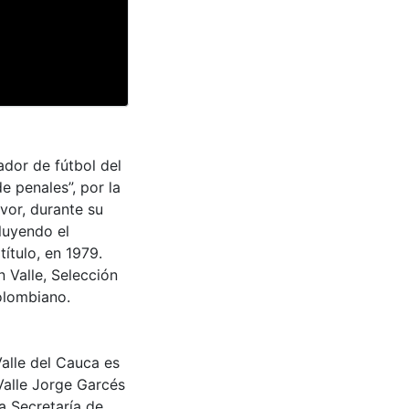
ador de fútbol del
e penales”, por la
avor, durante su
luyendo el
título, en 1979.
 Valle, Selección
olombiano.
Valle del Cauca es
Valle Jorge Garcés
a Secretaría de