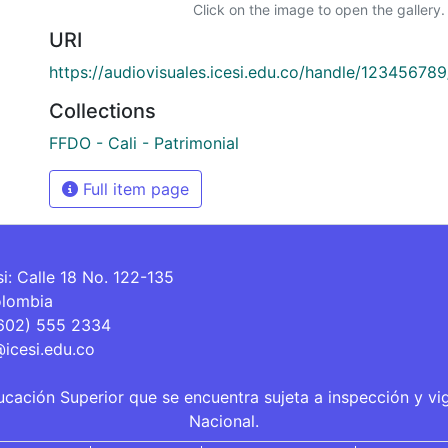
Click on the image to open the gallery.
URI
https://audiovisuales.icesi.edu.co/handle/12345678
Collections
FFDO - Cali - Patrimonial
Full item page
si: Calle 18 No. 122-135
olombia
(602) 555 2334
@icesi.edu.co
ucación Superior que se encuentra sujeta a inspección y vi
Nacional.