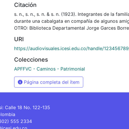
Citación
s. n., s. n., s. n. & s. n. (1923). Integrantes de la fami
durante una cabalgata en compañía de algunos ami
OTRO: Biblioteca Departamental Jorge Garces Borre
URI
https://audiovisuales.icesi.edu.co/handle/123456789
Colecciones
APFFVC - Caminos - Patrimonial
Página completa del ítem
si: Calle 18 No. 122-135
olombia
(602) 555 2334
@icesi.edu.co