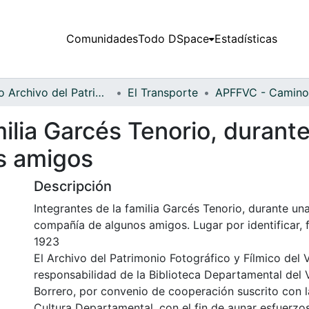
Comunidades
Todo DSpace
Estadísticas
Fondo Archivo del Patrimonio Fotográfico y Fílmico del Valle del Cauca
El Transporte
milia Garcés Tenorio, durant
s amigos
Descripción
Integrantes de la familia Garcés Tenorio, durante un
compañía de algunos amigos. Lugar por identificar,
1923
El Archivo del Patrimonio Fotográfico y Fílmico del 
responsabilidad de la Biblioteca Departamental del 
Borrero, por convenio de cooperación suscrito con l
Cultura Departamental, con el fin de aunar esfuerzo