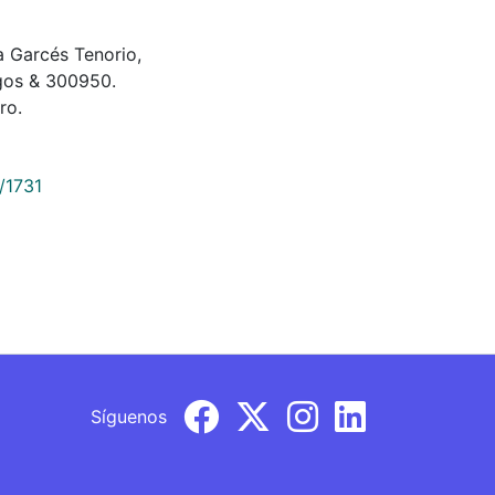
lia Garcés Tenorio,
gos & 300950.
ro.
/1731
Síguenos