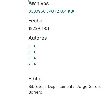
Cargando...
Archivos
0300950.JPG
(27.64 KB)
Fecha
1923-01-01
Autores
s. n.
s. n.
s. n.
s. n.
Editor
Biblioteca Departamental Jorge Garces
Borrero