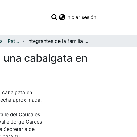
Iniciar sesión
APFFVC - Caminos - Patrimonial
Integrantes de la familia Garcés Tenorio, durante una cabalgata en compañía de algunos amigos
e una cabalgata en
a cabalgata en
 fecha aproximada,
Valle del Cauca es
Valle Jorge Garcés
a Secretaria del
s para su