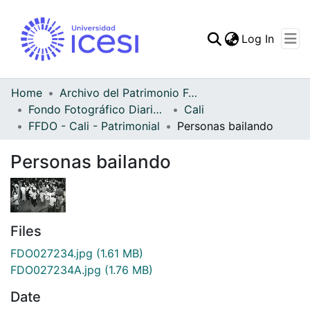
(curren
Log In
Communities & Collec
All of DSpace
Home
Archivo del Patrimonio Fotográfico y Fílmico del Valle del Cauca
Fondo Fotográfico Diario Occidente
Cali
Statistics
FFDO - Cali - Patrimonial
Personas bailando
Personas bailando
Files
FDO027234.jpg
(1.61 MB)
FDO027234A.jpg
(1.76 MB)
Date