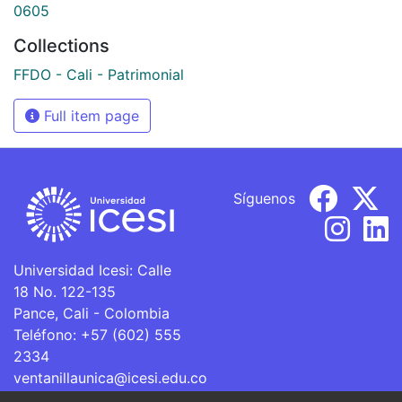
0605
Collections
FFDO - Cali - Patrimonial
Full item page
Síguenos
Universidad Icesi: Calle
18 No. 122-135
Pance, Cali - Colombia
Teléfono: +57 (602) 555
2334
ventanillaunica@icesi.edu.co