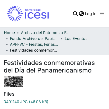
(curren
Log In
Communities & Collec
All of DSpace
Home
Archivo del Patrimonio Fotográfico y Fílmico del Valle del Cauca
Fondo Archivo del Patrimonio Fotográfico y Fílmico del Valle del Cauca
Los Eventos
Statistics
APFFVC - Fiestas, Ferias y Carnavales - Patrimonial
Festividades conmemorativas del Día del Panamericanismo
Festividades conmemorativas
del Día del Panamericanismo
Files
0401140.JPG
(46.08 KB)