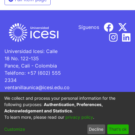
Síguenos
Universidad Icesi: Calle
18 No. 122-135
Pance, Cali - Colombia
Teléfono: +57 (602) 555
2334
ventanillaunica@icesi.edu.co
We collect and process your personal information for the
La Universidad Icesi es una Institución de Educación
following purposes:
Authentication, Preferences,
Superior que se encuentra sujeta a inspección y vigilancia
Acknowledgement and Statistics
.
por parte del Ministerio de Educación Nacional.
To learn more, please read our
privacy policy
.
Cookie
Privacy
End User
Send
Customize
Decline
That's ok
settings
policy
Agreement
Feedback