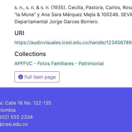
s. n., s. n. & s. n. (1935). Cecilia, Pastora, Carlos, Ro
"la Mona" y Ana Sara Márquez Mejía & 100248. SEVIL
Departamental Jorge Garces Borrero.
URI
https://audiovisuales.icesi.edu.co/handle/12345678
Collections
APFFVC - Fotos Familiares - Patrimonial
Full item page
si: Calle 18 No. 122-135
olombia
(602) 555 2334
@icesi.edu.co