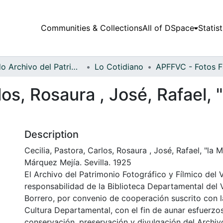
Communities & Collections
All of DSpace
Statist
Fondo Archivo del Patrimonio Fotográfico y Fílmico del Valle del Cauca
Lo Cotidiano
los, Rosaura , José, Rafael,
Description
Cecilia, Pastora, Carlos, Rosaura , José, Rafael, "la
Márquez Mejía. Sevilla. 1925
El Archivo del Patrimonio Fotográfico y Fílmico del 
responsabilidad de la Biblioteca Departamental del 
Borrero, por convenio de cooperación suscrito con l
Cultura Departamental, con el fin de aunar esfuerzo
conservación, preservación y divulgación del Archivo