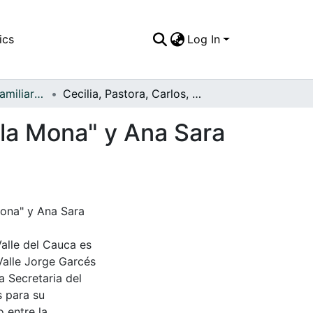
ics
Log In
APFFVC - Fotos Familiares - Patrimonial
Cecilia, Pastora, Carlos, Rosaura , José, Rafael, "la Mona" y Ana Sara Márquez Mejía
 "la Mona" y Ana Sara
 Mona" y Ana Sara
Valle del Cauca es
Valle Jorge Garcés
a Secretaria del
s para su
 entre la