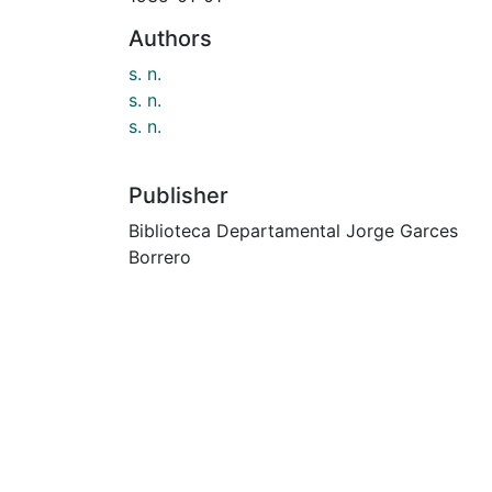
Authors
s. n.
s. n.
s. n.
Publisher
Biblioteca Departamental Jorge Garces
Borrero